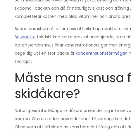
Som skidåkare behöver du vara mycket uthållig och stark.
skidorna i backen och då är naturligtvis kost och träning 
kompletterar kosten med olika vitaminer och andra presta
Sedan barnsben får vi lära oss att nikotinprodukter är sk
Snusnetto
faktiskt kan verka prestationshöjande, utan 
att en portion snus ökar koncentrationen, ger mer energi
bege dig ut i en stor backe är
koncentrationsförmågan
m
svängar.
Måste man snusa fö
skidåkare?
Naturligtvis inte. Många skidåkare använder sig inte av var
backen. Om du redan använder snus till vardags kan det 
Observera att effekten av snus bara är tillfällig och at