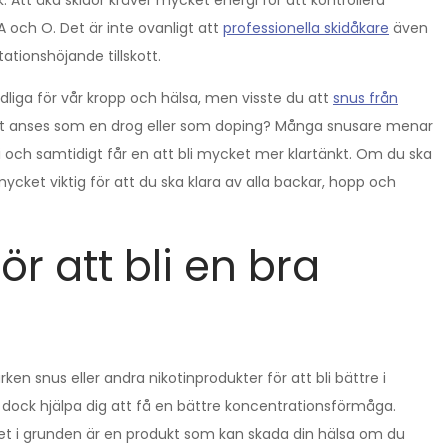
 Att åka skidor kräver mycket energi för att kontrollera
A och O. Det är inte ovanligt att
professionella skidåkare
även
tionshöjande tillskott.
adliga för vår kropp och hälsa, men visste du att
snus från
att anses som en drog eller som doping? Många snusare menar
 och samtidigt får en att bli mycket mer klartänkt. Om du ska
ycket viktig för att du ska klara av alla backar, hopp och
r att bli en bra
ken snus eller andra nikotinprodukter för att bli bättre i
dock hjälpa dig att få en bättre koncentrationsförmåga.
t det i grunden är en produkt som kan skada din hälsa om du