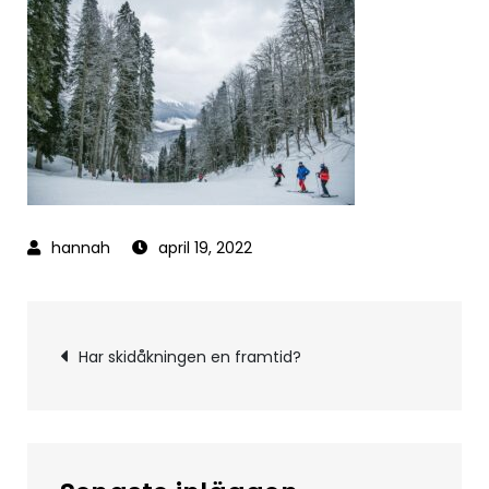
april 19, 2022
Inläggsnavigering
Har skidåkningen en framtid?