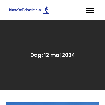
Skip
to
kinnekulleback
Allt om skidåkning!
content
Dag:
12 maj 2024